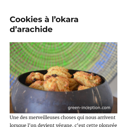
le
Vis
ma
vie
Cookies à l’okara
de
véga
d’arachide
dans
un
camp
du
Séné
–
Acte
1
Une des merveilleuses choses qui nous arrivent
lorsque l’on devient végane, c’est cette plongée