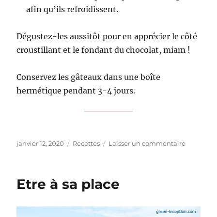
afin qu’ils refroidissent.
Dégustez-les aussitôt pour en apprécier le côté
croustillant et le fondant du chocolat, miam !
Conservez les gâteaux dans une boîte
hermétique pendant 3-4 jours.
Publié
Catégories
sur
janvier 12, 2020
Recettes
Laisser un commentaire
le
Cookies
à
l’okara
Etre à sa place
d’arachid