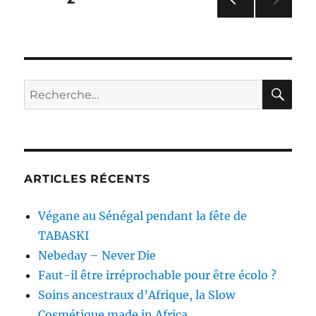
PAG
des
E
PRÉ
publications
CÉD
ENT
RE
Recherche
E
pour :
ARTICLES RÉCENTS
Végane au Sénégal pendant la fête de
TABASKI
Nebeday – Never Die
Faut-il être irréprochable pour être écolo ?
Soins ancestraux d’Afrique, la Slow
Cosmétique made in Africa