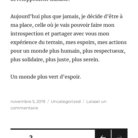
Aujourd’hui plus que jamais, je décide d’être à
ma place, celle où je vais pouvoir faire mon
introspection et partager avec vous mon
expérience du terrain, mes espoirs, mes actions
pour un monde plus humain, plus respectueux,
plus solidaire, plus juste, plus serein.
Un monde plus vert d’espoir.
Publié
Catégories
novembre 5, 2019
Uncategorized
Laisser un
le
sur
commentaire
Etre
à
sa
place
Pagination
PAGE
2