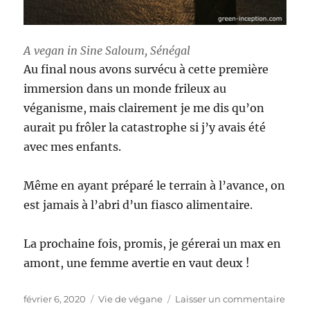
A vegan in Sine Saloum, Sénégal
Au final nous avons survécu à cette première
immersion dans un monde frileux au
véganisme, mais clairement je me dis qu’on
aurait pu frôler la catastrophe si j’y avais été
avec mes enfants.
Même en ayant préparé le terrain à l’avance, on
est jamais à l’abri d’un fiasco alimentaire.
La prochaine fois, promis, je gérerai un max en
amont, une femme avertie en vaut deux !
Publié
Catégories
sur
février 6, 2020
Vie de végane
Laisser un commentaire