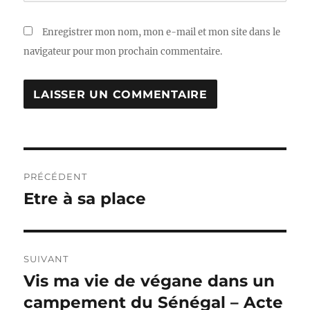
Enregistrer mon nom, mon e-mail et mon site dans le
navigateur pour mon prochain commentaire.
Navigation
PRÉCÉDENT
de
Etre à sa place
Publication
précédente :
l’article
SUIVANT
Vis ma vie de végane dans un
Publication
suivante :
campement du Sénégal – Acte