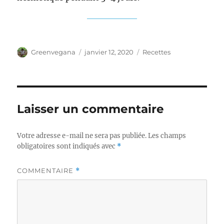
Auteur
Publié
Catégories
Greenvegana
janvier 12, 2020
Recettes
le
Laisser un commentaire
Votre adresse e-mail ne sera pas publiée.
Les champs
obligatoires sont indiqués avec
*
COMMENTAIRE
*